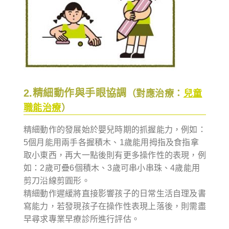
2.精細動作與手眼協調
（對應治療：
兒童
職能治療
）
精細動作的發展始於嬰兒時期的抓握能力，例如：
5個月能用兩手各握積木、1歲能用拇指及食指拿
取小東西，再大一點後則有更多操作性的表現，例
如：2歲可疊6個積木、3歲可串小串珠、4歲能用
剪刀沿線剪圓形。
精細動作遲緩將直接影響孩子的日常生活自理及書
寫能力，若發現孩子在操作性表現上落後，則需盡
早尋求專業早療診所進行評估。