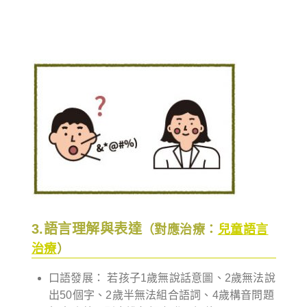
3.語言理解與表達
（對應治療：
兒童語言
治療
）
口語發展： 若孩子1歲無說話意圖、2歲無法說
出50個字、2歲半無法組合語詞、4歲構音問題