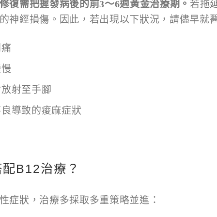
修復需把握發病後的前
3
～
6
週黃金治療期。
若拖
的神經損傷。因此，若出現以下狀況，請儘早就
刺痛
變慢
背放射至手腳
不良導致的痠麻症狀
配B12治療？
性症狀，治療多採取多重策略並進：