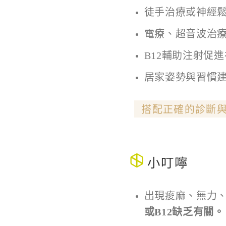
徒手治療或神經
電療、超音波治
B12輔助注射促
居家姿勢與習慣
搭配正確的診斷
小叮嚀
出現痠麻、無力
或
B12
缺乏有關。