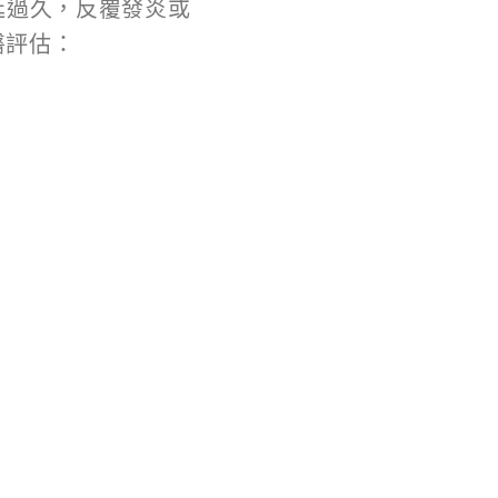
延過久，反覆發炎或
醫評估：