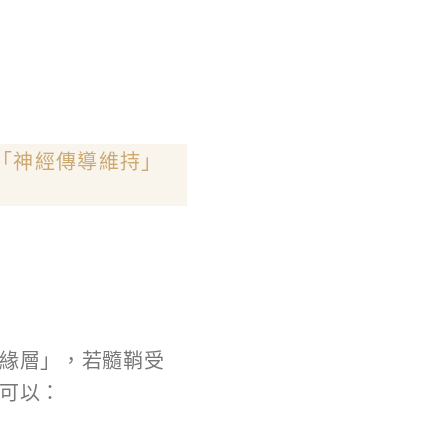
「神經傳導維持」
絕緣層」，若髓鞘受
2可以：