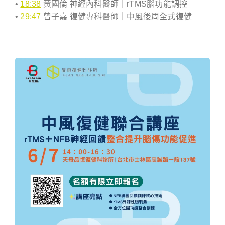
•
18:38
黃國倫 神經內科醫師｜rTMS腦功能調控
•
29:47
曾子嘉 復健專科醫師｜中風後周全式復健