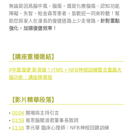
無論是因爲腦中風、腦傷，還是化療腦傷、認知功能
障礙、失智、帕金森等患者，皆歡迎一同來聆聽！幫
助您與家人在漫長的復健道路上少走彎路，
針對重點
強化，加速復健效率！
【講座重播連結】
#中風復健 新突破！rTMS + NFB神經訓練整合重啟大
腦功能｜講座精華版
【影片精華段落】
•
00:04
開場與主持引言
•
03:59
易思腦關淑君董事長致詞
•
11:16
李元華 臨床心理師｜NFB神經回饋訓練