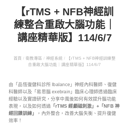
【rTMS + NFB神經訓
練整合重啟大腦功能｜
講座精華版】114/6/7
首頁
/
衛教專區
/
神經系統
/
【rTMS + NFB神經訓練整
合重啟大腦功能｜講座精華版】114/6/7
由「品恆復健科診所 Ibalance」神經內科醫師、復健
科醫師以及「易思腦 exebrain」臨床心理師透過臨床
經驗以及實證研究，分享中風後如何有效提升腦功能
表現，以及如何透過
「rTMS 經顱磁刺激」+「NFB 神
經回饋訓練」
，內外整合，改善大腦失衡、提升復健
效率！