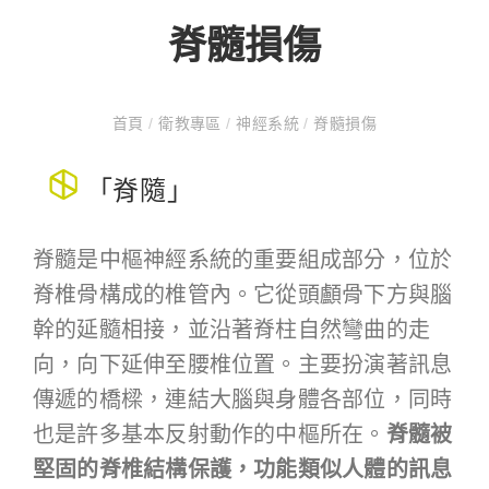
脊髓損傷
首頁
/
衛教專區
/
神經系統
/
脊髓損傷
「脊隨」
脊髓是中樞神經系統的重要組成部分，位於
脊椎骨構成的椎管內。它從頭顱骨下方與腦
幹的延髓相接，並沿著脊柱自然彎曲的走
向，向下延伸至腰椎位置。主要扮演著訊息
傳遞的橋樑，連結大腦與身體各部位，同時
也是許多基本反射動作的中樞所在。
脊髓被
堅固的脊椎結構保護，功能類似人體的訊息